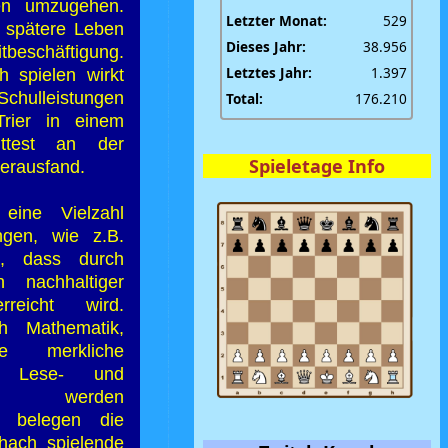
gen umzugehen.
Letzter Monat:
529
 spätere Leben
Dieses Jahr:
38.956
itbeschäftigung.
Letztes Jahr:
1.397
 spielen wirkt
Schulleistungen
Total:
176.210
rier in einem
eittest an der
Spieletage Info
erausfand.
 eine Vielzahl
ngen, wie z.B.
e, dass durch
 nachhaltiger
rreicht wird.
ch Mathematik,
 merkliche
r Lese- und
enz werden
o belegen die
hach spielende