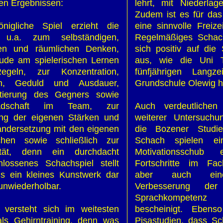
en Ergebnissen:
lehrt, mit Niederla
Zudem ist es für das
nigliche Spiel erzieht die
eine sinnvolle Freize
 u.a. zum selbständigen,
Regelmäßiges Schach
hen und räumlichen Denken,
sich positiv auf die 
ude am spielerischen Lernen
aus, wie die Uni T
geln, zur Konzentration,
fünfjährigen Langz
lin, Geduld und Ausdauer,
Grundschule Olewig h
tierung des Gegners sowie
adschaft im Team, zur
Auch verdeutlichen
ung der eigenen Stärken und
weiterer Untersuchu
ndersetzung mit den eigenen
die Bozener Studi
hen sowie schließlich zur
Schach spielen ein
vität, denn ein durchdacht
Motivationsschub e
lossenes Schachspiel stellt
Fortschritte im Fa
s ein kleines Kunstwerk dar
aber auch eine
 unwiederholbar.
Verbesserung de
Sprachkompet
 versteht sich im weitesten
bescheinigt. Ebens
ls Gehirntraining, denn was
Pisastudien, dass Sc