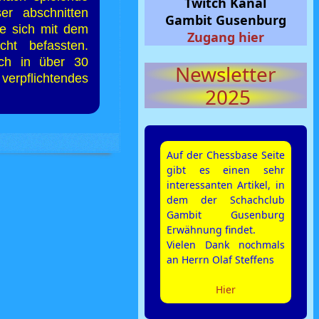
Twitch Kanal
er abschnitten
Gambit Gusenburg
die sich mit dem
Zugang hier
cht befassten.
ach in über 30
Newsletter
lichtendes
2025
Auf der Chessbase Seite
gibt es einen sehr
interessanten Artikel, in
dem der Schachclub
Gambit Gusenburg
Erwähnung findet.
Vielen Dank nochmals
an Herrn Olaf Steffens
Hier