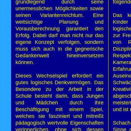
grundlegend durch seine
folgend
unermesslichen Möglichkeiten sowie
seinen Variantenreichtum. Eine
Das kö
weitsichtige Planung und
Kinder
Vorausberechnung garantiert den
logisc
Erfolg. Dabei darf man nicht nur das
zur Fre
eigene Konzept verfolgen, sondern
von Re
muss sich auch in die gegnerische
Diszip
Gedankenwelt hineinversetzen
Respek
können.
Kamer
Erfahr
Dieses Wechselspiel erfordert ein
Auseina
gutes logisches Denkvermögen. Das
Schwäc
Besondere zu der Arbeit in der
Kreati
Schule besteht darin, dass Jungen
abgesch
und Mädchen durch ihre
meisten
Beschäftigung mit einem Spiel,
und ist
welches sie fasziniert und mitreißt
pädagogisch wertvolle Eigenschaften
Schach
verinnerlichen, ohne sich dessen
Sinne a