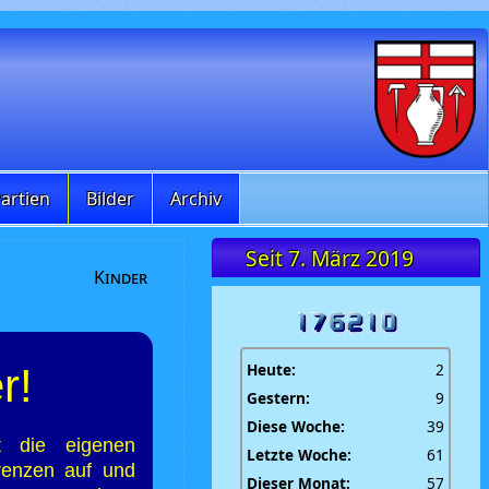
artien
Bilder
Archiv
Seit 7. März 2019
Kinder
Heute:
2
r!
Gestern:
9
Diese Woche:
39
gt die eigenen
Letzte Woche:
61
renzen auf und
Dieser Monat:
57