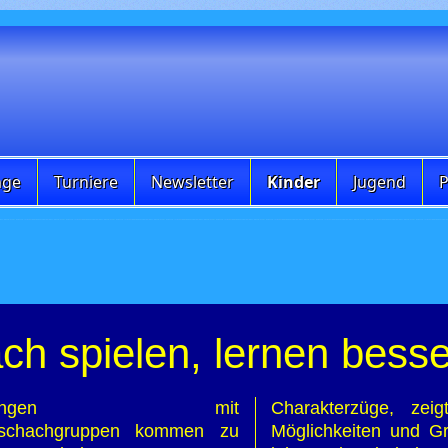
age
Turniere
Newsletter
Kinder
Jugend
P
ch spielen, lernen besse
ahrungen mit
Charakterzüge, zei
dschachgruppen kommen zu
Möglichkeiten und G